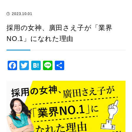
2023.10.01
採用の女神、廣田さえ子が「業界
NO.1」になれた理由
F
T
H
Li
共
a
wi
at
n
有
c
tt
e
e
e
er
n
b
a
o
o
k