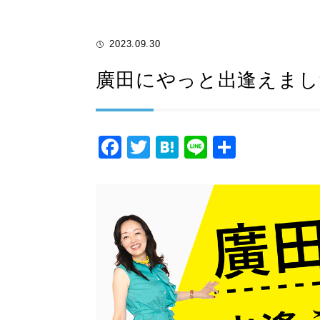
2023.09.30
廣田にやっと出逢えまし
F
T
H
Li
共
a
wi
at
n
有
c
tt
e
e
e
er
n
b
a
o
o
k