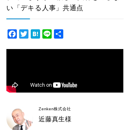
い「デキる人事」共通点
F
T
H
Li
共
a
wi
at
n
有
c
tt
e
e
e
er
n
b
a
o
o
k
Zenken株式会社
近藤真生様