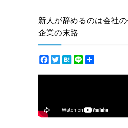
新人が辞めるのは会社の
企業の末路
F
T
H
Li
共
a
wi
at
n
有
c
tt
e
e
e
er
n
b
a
o
o
k