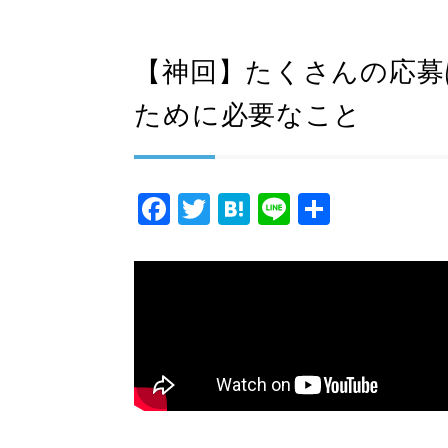
【神回】たくさんの応募
ために必要なこと
F
T
H
Li
共
a
wi
at
n
有
c
tt
e
e
e
er
n
b
a
o
o
k