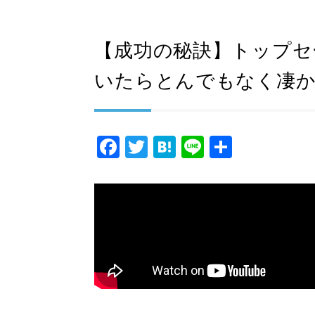
【成功の秘訣】トップセ
いたらとんでもなく凄
F
T
H
Li
共
a
wi
at
n
有
c
tt
e
e
e
er
n
b
a
o
o
k