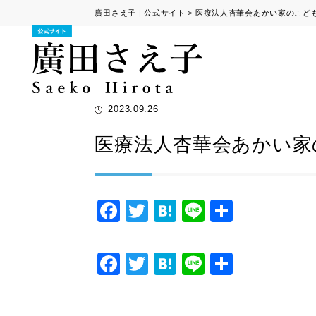
廣田さえ子 | 公式サイト
>
医療法人杏華会あかい家のこど
2023.09.26
医療法人杏華会あかい家
F
T
H
Li
共
a
wi
at
n
有
c
tt
e
e
F
T
H
Li
共
e
er
n
a
wi
at
n
有
b
a
c
tt
e
e