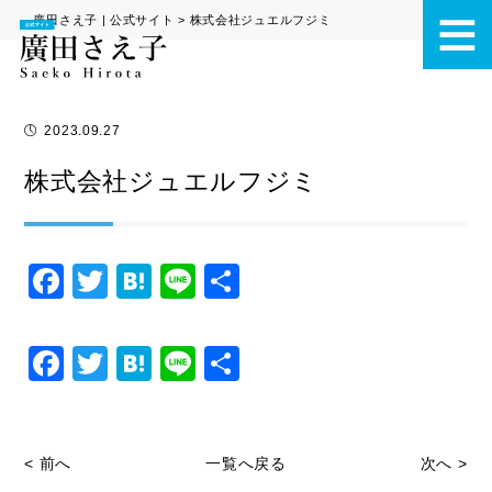
廣田さえ子 | 公式サイト
>
株式会社ジュエルフジミ
2023.09.27
株式会社ジュエルフジミ
F
T
H
Li
共
a
wi
at
n
有
c
tt
e
e
F
T
H
Li
共
e
er
n
a
wi
at
n
有
b
a
c
tt
e
e
o
e
er
n
< 前へ
一覧へ戻る
次へ >
o