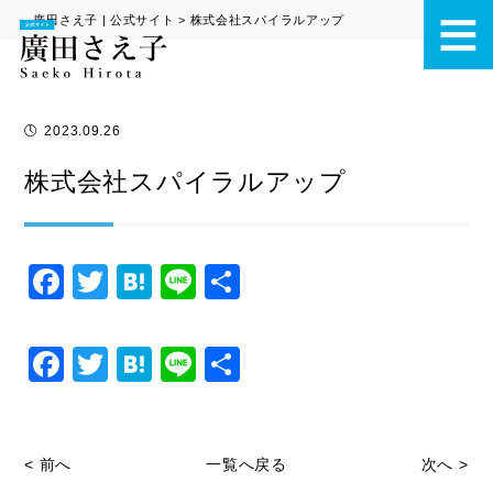
廣田さえ子 | 公式サイト
>
株式会社スパイラルアップ
2023.09.26
株式会社スパイラルアップ
F
T
H
Li
共
a
wi
at
n
有
c
tt
e
e
F
T
H
Li
共
e
er
n
a
wi
at
n
有
b
a
c
tt
e
e
o
e
er
n
< 前へ
一覧へ戻る
次へ >
o