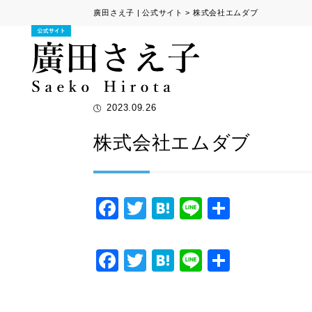
廣田さえ子 | 公式サイト
>
株式会社エムダブ
2023.09.26
株式会社エムダブ
F
T
H
Li
共
a
wi
at
n
有
c
tt
e
e
F
T
H
Li
共
e
er
n
a
wi
at
n
有
b
a
c
tt
e
e